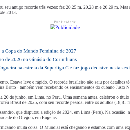
 seu antigo recorde três vezes: fez 20,25 m, 20,28 m e 20,29 m. Mas seu
sde 2013.
Publicidade
nte a Copa do Mundo Feminina de 2027
no de 2026 no Ginásio do Corinthians
ueira na estreia da Superliga C e faz jogo decisivo nesta sext
o. Estava leve e rápido. O recorde brasileiro não saiu por detalhes té
eira Britto - também vem recebendo os ensinamentos do cubano Justo N
a 20 de junho, em Lima, no Peru. Uma semana antes, celebrou o título
roféu Brasil de 2025, com seu recorde pessoal entre os adultos (18,81 m
andro, que disputou a edição de 2024, em Lima (Peru). Na ocasião, não
ersidade do Oregon, em Eugene.
rificando muita coisa. O Mundial está chegando e estamos com uma expe