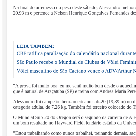
Na final do arremesso do peso deste sábado, Alessandro melhorou
20,93 m e pertence a Nelson Henrique Gonçalves Fernandes de
LEIA TAMBÉM:
CBF ratifica paralisação do calendário nacional dura
São Paulo recebe o Mundial de Clubes de Vôlei Femini
Vôlei masculino de São Caetano vence o ADV/Arthur Nog
"A prova foi muito boa, eu me senti muito bem desde o aqueciment
que é natural de Araçatuba (SP) e treina com Andrea Maria Per
Alessandro foi campeão ibero-americano sub-20 (19,89 m) no di
categoria adulta, de 7,26 kg. Também foi terceiro colocado do T
O Mundial Sub-20 do Oregon será o segundo da carreira de Aless
um bom resultado no Hayward Field, lendário estádio da Univ
"Estou trabalhando como nunca trabalhei, treinando demais, sac