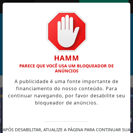
Entrar
AGORA AO VIVO
HAMM
PARECE QUE VOCÊ USA UM BLOQUEADOR DE
ANÚNCIOS
MENU
A publicidade é uma fonte importante de
AL DE CABO VERDE VENCE ELEIÇÃO DO GOL MAIS BONITO DA 
financiamento do nosso conteúdo. Para
EM ALTA
continuar navegando, por favor desabilite seu
bloqueador de anúncios.
APÓS DESABILITAR, ATUALIZE A PÁGINA PARA CONTINUAR SUA