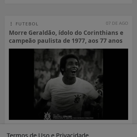
07 DE AGO
FUTEBOL
Morre Geraldão, ídolo do Corinthians e
campeão paulista de 1977, aos 77 anos
VISUALIZAR
Termos de Uso e Privacidade