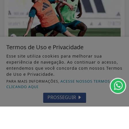
Termos de Uso e Privacidade
Esse site utiliza cookies para melhorar sua
experiência de navegação. Ao continuar o acesso,
VISUALIZAR
entendemos que você concorda com nossos Termos
de Uso e Privacidade.
PARA MAIS INFORMAÇÕES,
ACESSE NOSSOS TERMOS
CLICANDO AQUI
06 DE AGO
ABC
PROSSEGUIR
Casa do Artesão de São Caetano celebra
25 anos com descontos, oficinas e...