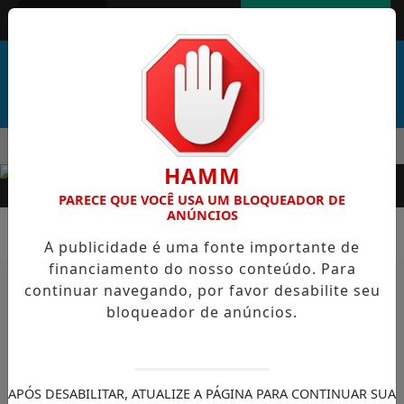
Entrar
AGORA AO VIVO
MENU
AL DE CABO VERDE VENCE ELEIÇÃO DO GOL MAIS BONITO DA 
HAMM
EM ALTA
PARECE QUE VOCÊ USA UM BLOQUEADOR DE
ANÚNCIOS
A publicidade é uma fonte importante de
financiamento do nosso conteúdo. Para
ESPORTES
continuar navegando, por favor desabilite seu
bloqueador de anúncios.
ATLETAS DE ALTO RENDIMENTO
DE SÃO BERNARDO FAZEM DIA
DE ACOLHIMENTO NA ARENA
APÓS DESABILITAR, ATUALIZE A PÁGINA PARA CONTINUAR SUA
CAIXA