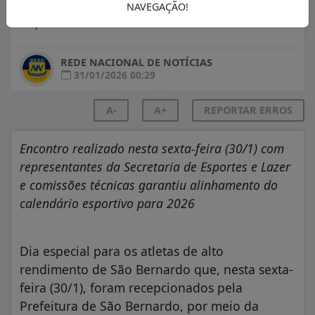
NAVEGAÇÃO!
Esportes
REDE NACIONAL DE NOTÍCIAS
31/01/2026 00:29
A-
A+
REPORTAR ERROS
Encontro realizado nesta sexta-feira (30/1) com
representantes da Secretaria de Esportes e Lazer
e comissões técnicas garantiu alinhamento do
calendário esportivo para 2026
Dia especial para os atletas de alto
rendimento de São Bernardo que, nesta sexta-
feira (30/1), foram recepcionados pela
Prefeitura de São Bernardo, por meio da