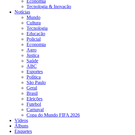
Economia
Tecnologia & Inovação
Notícias
Mundo
Cultura
Tecnologia
Educação
Policial
Economia
Agro
Justiça
Saúde
ABC
Esportes
Política
São Paulo
Geral
Brasil
Eleições
Futebol
Carnaval
Copa do Mundo FIFA 2026
Vídeos
Álbuns
Enquetes