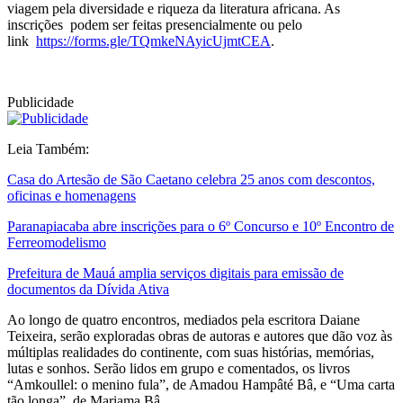
viagem pela diversidade e riqueza da literatura africana. As
inscrições podem ser feitas presencialmente ou pelo
link
https://forms.gle/TQmkeNAyicUjmtCEA
.
Publicidade
Leia Também:
Casa do Artesão de São Caetano celebra 25 anos com descontos,
oficinas e homenagens
Paranapiacaba abre inscrições para o 6º Concurso e 10º Encontro de
Ferreomodelismo
Prefeitura de Mauá amplia serviços digitais para emissão de
documentos da Dívida Ativa
Ao longo de quatro encontros, mediados pela escritora Daiane
Teixeira, serão exploradas obras de autoras e autores que dão voz às
múltiplas realidades do continente, com suas histórias, memórias,
lutas e sonhos. Serão lidos em grupo e comentados, os livros
“Amkoullel: o menino fula”, de Amadou Hampâté Bâ, e “Uma carta
tão longa”, de Mariama Bâ.