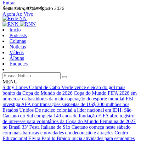
Entrar
Aguarde, carregando...
Sexta-feira, 07 de Agosto 2026
Agora Ao Vivo
Início
Podcasts
Colunas
Notícias
Vídeos
Álbuns
Enquetes
MENU
Sidny Lopes Cabral de Cabo Verde vence eleição do gol mais
bonito da Copa do Mundo de 2026
Copa do Mundo FIFA 2026 em
números: os bastidores da maior operação do esporte mundial
FBI
investiga AFA por transações suspeitas de US$ 300 milhões nos
Estados Unidos
De núcleo colonial a líder nacional em IDH, São
Caetano do Sul completa 149 anos de fundação
FIFA abre registro
de interesse para voluntários da Copa do Mundo Feminina de 2027
no Brasil
33ª Festa Italiana de São Caetano começa neste sábado
com mais barracas e novidades em decoração e atrações
Centro
Educacional Elvira Paolilo Braido inicia atividades para estudantes