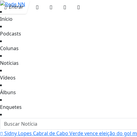
Entrar
Início
Podcasts
Colunas
Notícias
Vídeos
Álbuns
Enquetes
Sidny Lopes Cabral de Cabo Verde vence eleição do gol 