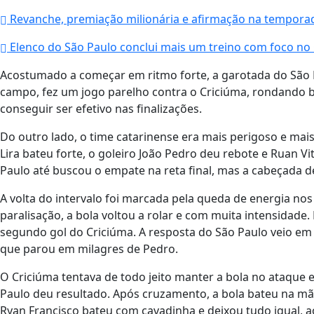
Revanche, premiação milionária e afirmação na temporad
Elenco do São Paulo conclui mais um treino com foco no
Acostumado a começar em ritmo forte, a garotada do São P
campo, fez um jogo parelho contra o Criciúma, rondando b
conseguir ser efetivo nas finalizações.
Do outro lado, o time catarinense era mais perigoso e mais
Lira bateu forte, o goleiro João Pedro deu rebote e Ruan Vi
Paulo até buscou o empate na reta final, mas a cabeçada d
A volta do intervalo foi marcada pela queda de energia nos
paralisação, a bola voltou a rolar e com muita intensidade
segundo gol do Criciúma. A resposta do São Paulo veio em
que parou em milagres de Pedro.
O Criciúma tentava de todo jeito manter a bola no ataque e
Paulo deu resultado. Após cruzamento, a bola bateu na mão
Ryan Francisco bateu com cavadinha e deixou tudo igual, a