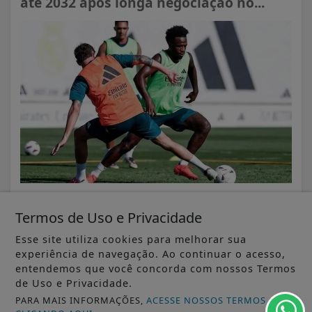
até 2032 após longa negociação no...
VISUALIZAR
Termos de Uso e Privacidade
Esse site utiliza cookies para melhorar sua
experiência de navegação. Ao continuar o acesso,
entendemos que você concorda com nossos Termos
de Uso e Privacidade.
06 DE AGO
ABC
PARA MAIS INFORMAÇÕES,
ACESSE NOSSOS TERMOS
Casa do Artesão de São Caetano celebra