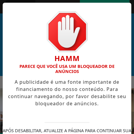
Entrar
AGORA AO VIVO
HAMM
PARECE QUE VOCÊ USA UM BLOQUEADOR DE
ANÚNCIOS
MENU
A publicidade é uma fonte importante de
L DE CABO VERDE VENCE ELEIÇÃO DO GOL MAIS BONITO DA 
financiamento do nosso conteúdo. Para
EM ALTA
continuar navegando, por favor desabilite seu
bloqueador de anúncios.
APÓS DESABILITAR, ATUALIZE A PÁGINA PARA CONTINUAR SUA