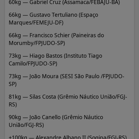
60kg — Gabriel Cruz (Assamaca/FEBAJU-BA)
66kg — Gustavo Tertuliano (Espaço
Marques/FEMEJU-DF)
66kg — Francisco Schier (Paineiras do
Morumby/FPJUDO-SP)
73kg — Hiago Bastos (Instituto Tiago
Camilo/FPJUDO-SP)
73kg — João Moura (SESI São Paulo /FPJUDO-
SP)
81kg — Silas Costa (Grêmio Náutico União/FGJ-
RS)
90kg — João Canello (Grêmio Náutico
União/FGJ-RS)
+100kg — Alexandre Albano II (Sogipa/FGJ-RS)