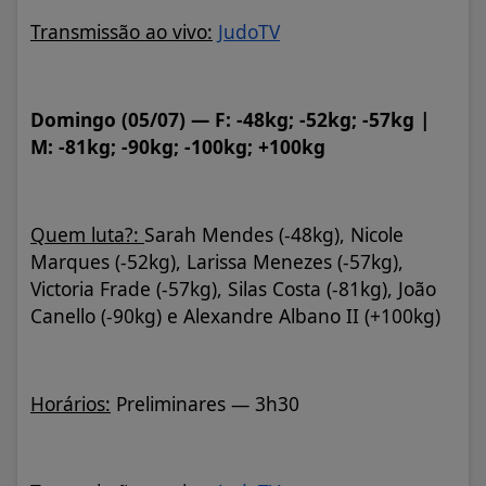
Transmissão ao vivo:
JudoTV
Domingo (05/07) — F: -48kg; -52kg; -57kg |
M: -81kg; -90kg; -100kg; +100kg
Quem luta?:
Sarah Mendes (-48kg), Nicole
Marques (-52kg), Larissa Menezes (-57kg),
Victoria Frade (-57kg), Silas Costa (-81kg), João
Canello (-90kg) e Alexandre Albano II (+100kg)
Horários:
Preliminares — 3h30