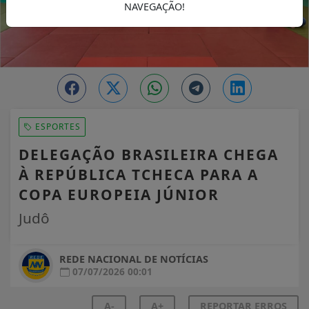
NAVEGAÇÃO!
ESPORTES
DELEGAÇÃO BRASILEIRA CHEGA
À REPÚBLICA TCHECA PARA A
COPA EUROPEIA JÚNIOR
Judô
REDE NACIONAL DE NOTÍCIAS
07/07/2026 00:01
A-
A+
REPORTAR ERROS