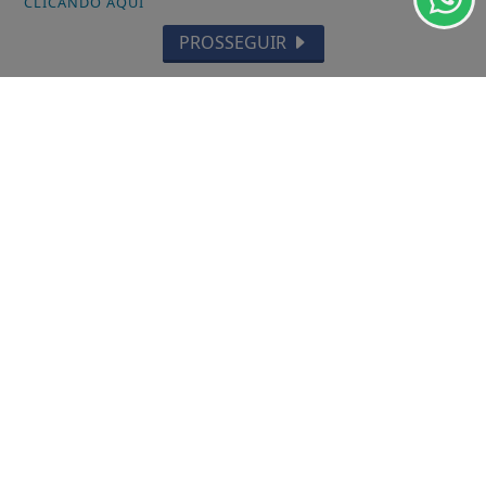
CLICANDO AQUI
25 anos com descontos, oficinas e...
PROSSEGUIR
VISUALIZAR