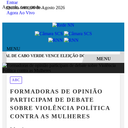
Entrar
Aguarde, carregando...
Quinta-feira, 06 de Agosto 2026
Agora Ao Vivo
MENU
AL DE CABO VERDE VENCE ELEIÇÃO DO GOL MAIS BONITO DA 
MENU
EM ALTA
ABC
FORMADORAS DE OPINIÃO
PARTICIPAM DE DEBATE
SOBRE VIOLÊNCIA POLÍTICA
CONTRA AS MULHERES