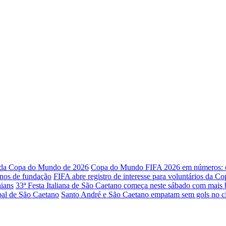
o da Copa do Mundo de 2026
Copa do Mundo FIFA 2026 em números: os
anos de fundação
FIFA abre registro de interesse para voluntários da 
ians
33ª Festa Italiana de São Caetano começa neste sábado com mais 
ipal de São Caetano
Santo André e São Caetano empatam sem gols no cl