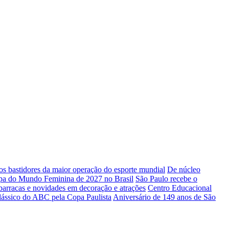
 bastidores da maior operação do esporte mundial
De núcleo
Copa do Mundo Feminina de 2027 no Brasil
São Paulo recebe o
barracas e novidades em decoração e atrações
Centro Educacional
ássico do ABC pela Copa Paulista
Aniversário de 149 anos de São