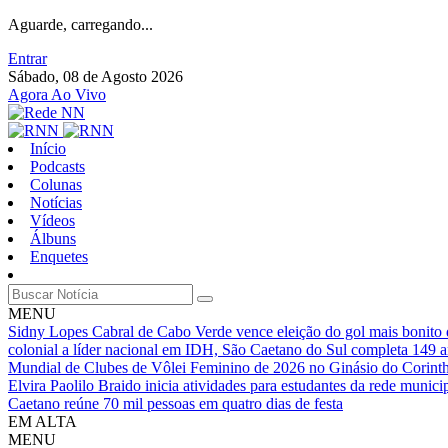
Aguarde, carregando...
Entrar
Sábado, 08 de Agosto 2026
Agora Ao Vivo
Início
Podcasts
Colunas
Notícias
Vídeos
Álbuns
Enquetes
MENU
Sidny Lopes Cabral de Cabo Verde vence eleição do gol mais bonit
colonial a líder nacional em IDH, São Caetano do Sul completa 149 
Mundial de Clubes de Vôlei Feminino de 2026 no Ginásio do Corinth
Elvira Paolilo Braido inicia atividades para estudantes da rede munic
Caetano reúne 70 mil pessoas em quatro dias de festa
EM ALTA
MENU