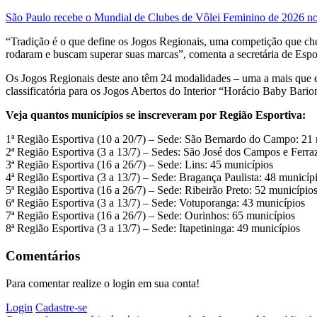
São Paulo recebe o Mundial de Clubes de Vôlei Feminino de 2026 no
“Tradição é o que define os Jogos Regionais, uma competição que ch
rodaram e buscam superar suas marcas”, comenta a secretária de Espo
Os Jogos Regionais deste ano têm 24 modalidades – uma a mais que em
classificatória para os Jogos Abertos do Interior “Horácio Baby Bari
Veja quantos municípios se inscreveram por Região Esportiva:
1ª Região Esportiva (10 a 20/7) – Sede: São Bernardo do Campo: 21
2ª Região Esportiva (3 a 13/7) – Sedes: São José dos Campos e Ferra
3ª Região Esportiva (16 a 26/7) – Sede: Lins: 45 municípios
4ª Região Esportiva (3 a 13/7) – Sede: Bragança Paulista: 48 municíp
5ª Região Esportiva (16 a 26/7) – Sede: Ribeirão Preto: 52 município
6ª Região Esportiva (3 a 13/7) – Sede: Votuporanga: 43 municípios
7ª Região Esportiva (16 a 26/7) – Sede: Ourinhos: 65 municípios
8ª Região Esportiva (3 a 13/7) – Sede: Itapetininga: 49 municípios
Comentários
Para comentar realize o login em sua conta!
Login
Cadastre-se