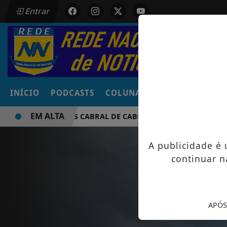
Entrar
INÍCIO
PODCASTS
COLUNAS
NOTÍCIAS
VÍD
EM ALTA
SIDNY LOPES CABRAL DE CABO VERDE VENCE ELEIÇÃO DO GO
A publicidade é
continuar n
APÓS