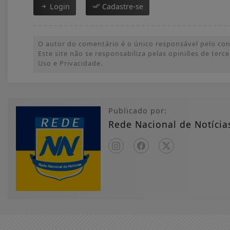
Login
Cadastre-se
O autor do comentário é o único responsável pelo conte
Este site não se responsabiliza pelas opiniões de ter
Uso e Privacidade.
Publicado por:
Rede Nacional de Notícia