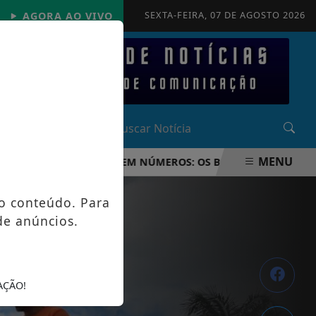
SEXTA-FEIRA, 07 DE AGOSTO 2026
AGORA AO VIVO
MENU
NDO FIFA 2026 EM NÚMEROS: OS BASTIDORES DA MAIOR OP
o conteúdo. Para
de anúncios.
AÇÃO!