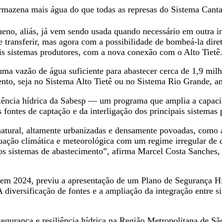
 armazena mais água do que todas as represas do Sistema Cant
no, aliás, já vem sendo usada quando necessário em outra int
transferir, mas agora com a possibilidade de bombeá-la diret
is sistemas produtores, com a nova conexão com o Alto Tietê
ma vazão de água suficiente para abastecer cerca de 1,9 milh
to, seja no Sistema Alto Tietê ou no Sistema Rio Grande, ant
siliência hídrica da Sabesp — um programa que amplia a capaci
 fontes de captação e da interligação dos principais sistemas
natural, altamente urbanizadas e densamente povoadas, como
uação climática e meteorológica com um regime irregular de c
ssos sistemas de abastecimento”, afirma Marcel Costa Sanches,
 em 2024, previu a apresentação de um Plano de Segurança Híd
 diversificação de fontes e a ampliação da integração entre si
egurança e resiliência hídrica na Região Metropolitana de São