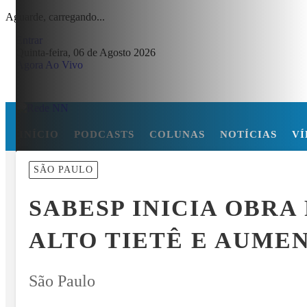
Aguarde, carregando...
Entrar
Quinta-feira, 06 de Agosto 2026
Agora Ao Vivo
INÍCIO
PODCASTS
COLUNAS
NOTÍCIAS
VÍ
MENU
SÃO PAULO
S CABRAL DE CABO VERDE VENCE ELEIÇÃO DO GOL MAIS BONIT
SABESP INICIA OBRA
EM ALTA
ALTO TIETÊ E AUME
São Paulo