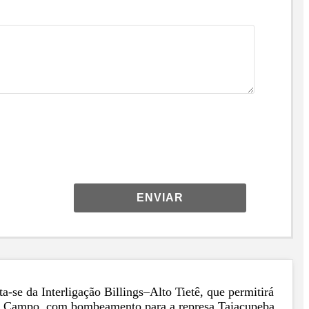
ENVIAR
a-se da Interligação Billings–Alto Tietê, que permitirá
 do Campo, com bombeamento para a represa Taiaçupeba,