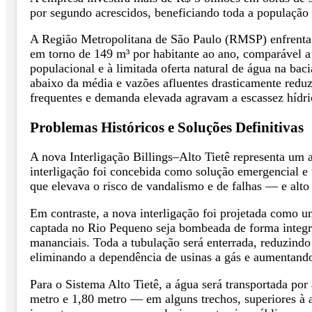
por segundo acrescidos, beneficiando toda a população 
A Região Metropolitana de São Paulo (RMSP) enfrenta um
em torno de 149 m³ por habitante ao ano, comparável a
populacional e à limitada oferta natural de água na ba
abaixo da média e vazões afluentes drasticamente reduz
frequentes e demanda elevada agravam a escassez hídri
Problemas Históricos e Soluções Definitivas
A nova Interligação Billings–Alto Tietê representa um a
interligação foi concebida como solução emergencial e 
que elevava o risco de vandalismo e de falhas — e alt
Em contraste, a nova interligação foi projetada como u
captada no Rio Pequeno seja bombeada de forma integrad
mananciais. Toda a tubulação será enterrada, reduzindo 
eliminando a dependência de usinas a gás e aumentando 
Para o Sistema Alto Tietê, a água será transportada po
metro e 1,80 metro — em alguns trechos, superiores à al