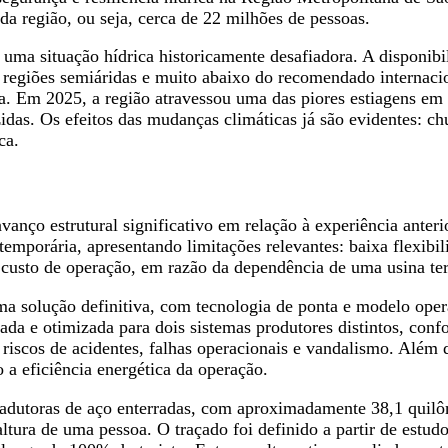
da região, ou seja, cerca de 22 milhões de pessoas.
a situação hídrica historicamente desafiadora. A disponibil
 regiões semiáridas e muito abaixo do recomendado internaci
cia. Em 2025, a região atravessou uma das piores estiagens 
idas. Os efeitos das mudanças climáticas já são evidentes: ch
ca.
vanço estrutural significativo em relação à experiência anter
temporária, apresentando limitações relevantes: baixa flexibi
o custo de operação, em razão da dependência de uma usina t
ma solução definitiva, com tecnologia de ponta e modelo opera
a e otimizada para dois sistemas produtores distintos, confo
riscos de acidentes, falhas operacionais e vandalismo. Além d
a eficiência energética da operação.
r adutoras de aço enterradas, com aproximadamente 38,1 quilô
tura de uma pessoa. O traçado foi definido a partir de estudo