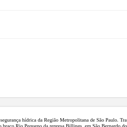
 segurança hídrica da Região Metropolitana de São Paulo. Trat
a no braço Rio Pequeno da represa Billings, em São Bernardo