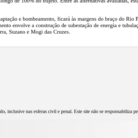
longo de 100% do trajeto. Entre as alternativas avaliadas, es
 captação e bombeamento, ficará às margens do braço do Ri
imento envolve a construção de subestação de energia e tubul
rra, Suzano e Mogi das Cruzes.
, inclusive nas esferas civil e penal. Este site não se responsabiliza 