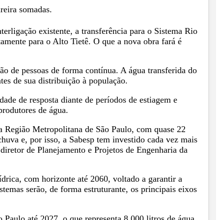
areira somadas.
erligação existente, a transferência para o Sistema Rio
amente para o Alto Tietê. O que a nova obra fará é
.
ão de pessoas de forma contínua. A água transferida do
es de sua distribuição à população.
dade de resposta diante de períodos de estiagem e
 produtores de água.
 a Região Metropolitana de São Paulo, com quase 22
huva e, por isso, a Sabesp tem investido cada vez mais
 diretor de Planejamento e Projetos de Engenharia da
rica, com horizonte até 2060, voltado a garantir a
stemas serão, de forma estruturante, os principais eixos
 Paulo até 2027, o que representa 8.000 litros de água