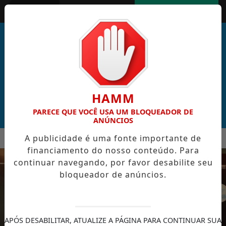
Entrar
AGORA AO VIVO
HAMM
PARECE QUE VOCÊ USA UM BLOQUEADOR DE
ANÚNCIOS
MENU
A publicidade é uma fonte importante de
L DE CABO VERDE VENCE ELEIÇÃO DO GOL MAIS BONITO DA 
financiamento do nosso conteúdo. Para
EM ALTA
continuar navegando, por favor desabilite seu
bloqueador de anúncios.
APÓS DESABILITAR, ATUALIZE A PÁGINA PARA CONTINUAR SUA