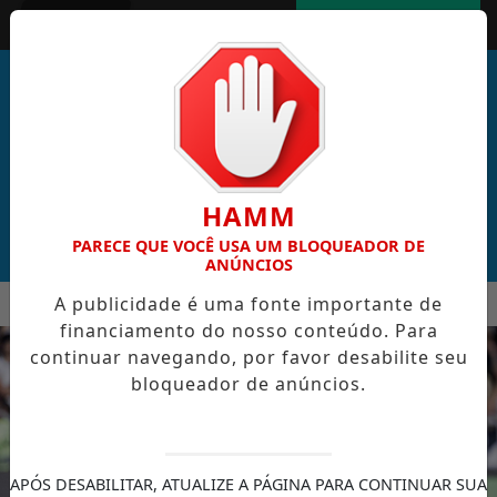
Entrar
AGORA AO VIVO
HAMM
PARECE QUE VOCÊ USA UM BLOQUEADOR DE
ANÚNCIOS
MENU
A publicidade é uma fonte importante de
AL DE CABO VERDE VENCE ELEIÇÃO DO GOL MAIS BONITO DA 
financiamento do nosso conteúdo. Para
EM ALTA
continuar navegando, por favor desabilite seu
bloqueador de anúncios.
APÓS DESABILITAR, ATUALIZE A PÁGINA PARA CONTINUAR SUA