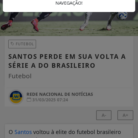
NAVEGAÇÃO!
FUTEBOL
SANTOS PERDE EM SUA VOLTA A
SÉRIE A DO BRASILEIRO
Futebol
REDE NACIONAL DE NOTÍCIAS
31/03/2025 07:24
A-
A+
O
Santos
voltou à elite do futebol brasileiro