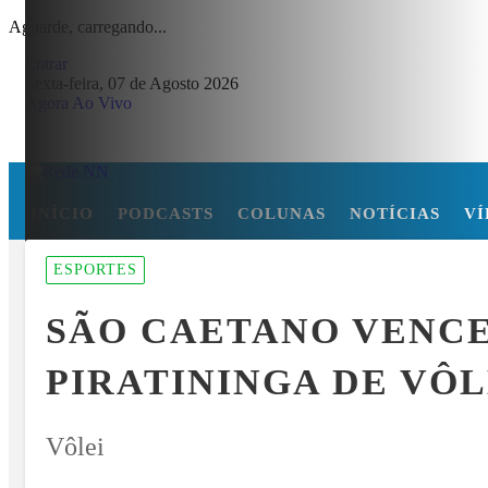
Aguarde, carregando...
Entrar
Sexta-feira, 07 de Agosto 2026
Agora Ao Vivo
INÍCIO
PODCASTS
COLUNAS
NOTÍCIAS
VÍ
MENU
ESPORTES
S CABRAL DE CABO VERDE VENCE ELEIÇÃO DO GOL MAIS BONIT
SÃO CAETANO VENCE
EM ALTA
PIRATININGA DE VÔ
Vôlei