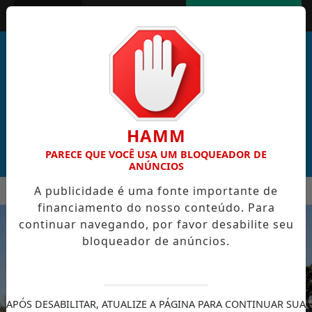
Entrar
AGORA AO VIVO
HAMM
PARECE QUE VOCÊ USA UM BLOQUEADOR DE
ANÚNCIOS
MENU
A publicidade é uma fonte importante de
 DE CABO VERDE VENCE ELEIÇÃO DO GOL MAIS BONITO DA CO
financiamento do nosso conteúdo. Para
EM ALTA
continuar navegando, por favor desabilite seu
bloqueador de anúncios.
APÓS DESABILITAR, ATUALIZE A PÁGINA PARA CONTINUAR SUA