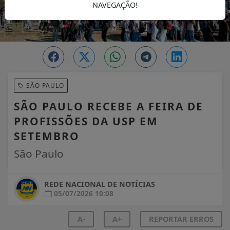
NAVEGAÇÃO!
SÃO PAULO
SÃO PAULO RECEBE A FEIRA DE
PROFISSÕES DA USP EM
SETEMBRO
São Paulo
REDE NACIONAL DE NOTÍCIAS
05/07/2026 10:08
A-
A+
REPORTAR ERROS