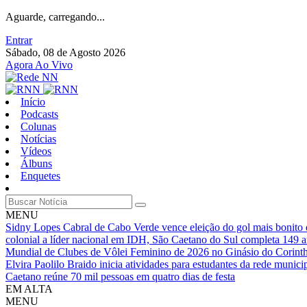
Aguarde, carregando...
Entrar
Sábado, 08 de Agosto 2026
Agora Ao Vivo
Início
Podcasts
Colunas
Notícias
Vídeos
Álbuns
Enquetes
MENU
Sidny Lopes Cabral de Cabo Verde vence eleição do gol mais bonit
colonial a líder nacional em IDH, São Caetano do Sul completa 149 
Mundial de Clubes de Vôlei Feminino de 2026 no Ginásio do Corinth
Elvira Paolilo Braido inicia atividades para estudantes da rede munic
Caetano reúne 70 mil pessoas em quatro dias de festa
EM ALTA
MENU