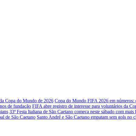
o da Copa do Mundo de 2026
Copa do Mundo FIFA 2026 em números: os
anos de fundação
FIFA abre registro de interesse para voluntários da 
ians
33ª Festa Italiana de São Caetano começa neste sábado com mais 
ipal de São Caetano
Santo André e São Caetano empatam sem gols no cl