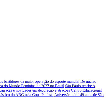
 bastidores da maior operação do esporte mundial
De núcleo
Copa do Mundo Feminina de 2027 no Brasil
São Paulo recebe o
barracas e novidades em decoração e atrações
Centro Educacional
ássico do ABC pela Copa Paulista
Aniversário de 149 anos de São