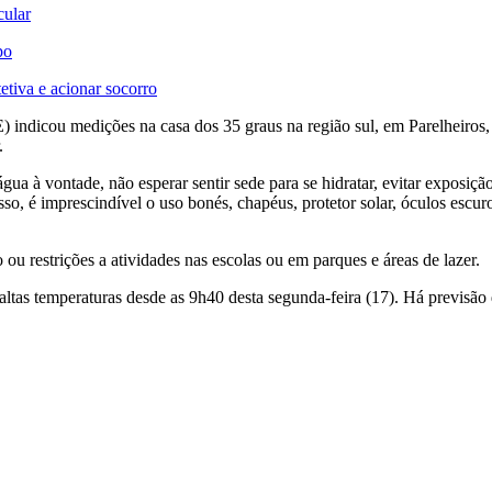
cular
po
etiva e acionar socorro
 indicou medições na casa dos 35 graus na região sul, em Parelheiros
.
 à vontade, não esperar sentir sede para se hidratar, evitar exposição a
isso, é imprescindível o uso bonés, chapéus, protetor solar, óculos esc
 restrições a atividades nas escolas ou em parques e áreas de lazer.
ltas temperaturas desde as 9h40 desta segunda-feira (17). Há previsão 