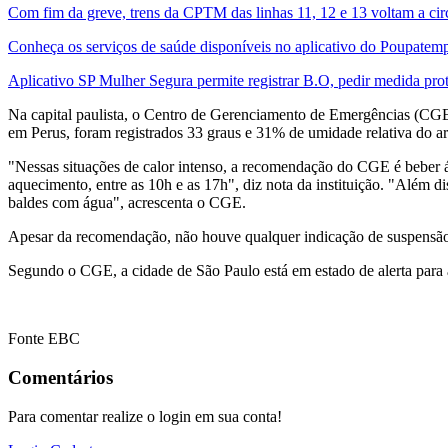
Com fim da greve, trens da CPTM das linhas 11, 12 e 13 voltam a cir
Conheça os serviços de saúde disponíveis no aplicativo do Poupatem
Aplicativo SP Mulher Segura permite registrar B.O, pedir medida prot
Na capital paulista, o Centro de Gerenciamento de Emergências (CGE)
em Perus, foram registrados 33 graus e 31% de umidade relativa do ar
"Nessas situações de calor intenso, a recomendação do CGE é beber água
aquecimento, entre as 10h e as 17h", diz nota da instituição. "Além d
baldes com água", acrescenta o CGE.
Apesar da recomendação, não houve qualquer indicação de suspensão ou
Segundo o CGE, a cidade de São Paulo está em estado de alerta para a
Fonte EBC
Comentários
Para comentar realize o login em sua conta!