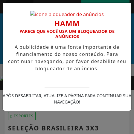
Entrar
AGORA AO VIVO
HAMM
PARECE QUE VOCÊ USA UM BLOQUEADOR DE
ANÚNCIOS
A publicidade é uma fonte importante de
financiamento do nosso conteúdo. Para
continuar navegando, por favor desabilite seu
bloqueador de anúncios.
MENU
RAL DE CABO VERDE VENCE ELEIÇÃO DO GOL MAIS BONITO DA
EM ALTA
APÓS DESABILITAR, ATUALIZE A PÁGINA PARA CONTINUAR SUA
NAVEGAÇÃO!
ESPORTES
SELEÇÃO BRASILEIRA 3X3