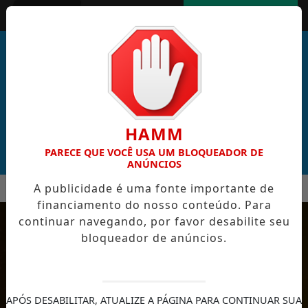
Entrar
AGORA AO VIVO
HAMM
PARECE QUE VOCÊ USA UM BLOQUEADOR DE
ANÚNCIOS
MENU
A publicidade é uma fonte importante de
AL DE CABO VERDE VENCE ELEIÇÃO DO GOL MAIS BONITO DA 
financiamento do nosso conteúdo. Para
EM ALTA
continuar navegando, por favor desabilite seu
bloqueador de anúncios.
APÓS DESABILITAR, ATUALIZE A PÁGINA PARA CONTINUAR SUA