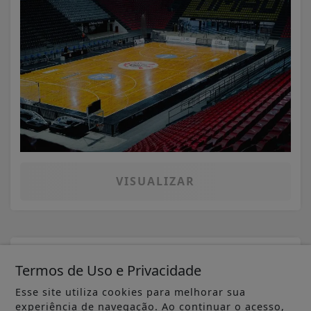
VISUALIZAR
06 DE AGO
ABC
Termos de Uso e Privacidade
Prefeitura de Mauá amplia serviços
digitais para emissão de documentos
Esse site utiliza cookies para melhorar sua
experiência de navegação. Ao continuar o acesso,