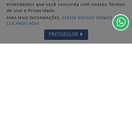
da...
entendemos que você concorda com nossos Termos
de Uso e Privacidade.
PARA MAIS INFORMAÇÕES,
ACESSE NOSSOS TERMOS
CLICANDO AQUI
PROSSEGUIR
VISUALIZAR
06 DE AGO
FUTEBOL
São Paulo quita dívida na Fifa, encerra