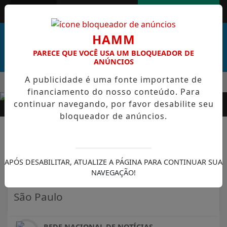
Entrar
AGORA AO VIVO
HAMM
PARECE QUE VOCÊ USA UM BLOQUEADOR DE
ANÚNCIOS
A publicidade é uma fonte importante de
MENU
L DE CABO VERDE VENCE ELEIÇÃO DO GOL MAIS BONITO DA C
financiamento do nosso conteúdo. Para
EM ALTA
continuar navegando, por favor desabilite seu
bloqueador de anúncios.
SÃO PAULO
TURISMO DE SP PROMOVE
APÓS DESABILITAR, ATUALIZE A PÁGINA PARA CONTINUAR SUA
ATRATIVOS E NOVIDADES EM
NAVEGAÇÃO!
SEIS ESTADOS BRASILEIROS
São Paulo
REDE NACIONAL DE NOTÍCIAS