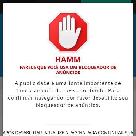
Entrar
AGORA AO VIVO
HAMM
PARECE QUE VOCÊ USA UM BLOQUEADOR DE
ANÚNCIOS
MENU
A publicidade é uma fonte importante de
CABRAL DE CABO VERDE VENCE ELEIÇÃO DO GOL MAIS BONIT
financiamento do nosso conteúdo. Para
EM ALTA
continuar navegando, por favor desabilite seu
/ NOTÍCIAS
bloqueador de anúncios.
APÓS DESABILITAR, ATUALIZE A PÁGINA PARA CONTINUAR SUA