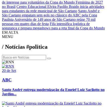
de interesse para voluntários da Copa do Mundo Feminina de 2027
no Brasil
Centro Educacional Elvira Paolilo Braido inicia atividades
para estudantes da rede municipal de São Caetano
Santo André e
São Caetano empatam sem gols no clássico do ABC pela Copa
Paulista
Aniversário de 149 anos de São Caetano reúne 70 mil
pessoas em quatro dias de festa
Fifa intensifica logística de
segurança e prepara megashows para a reta final da Copa do Mundo
EM ALTA
MENU
/ Notícias #politica
20 de Set
ABC
Santo André entrega modernização da Emeief Luiz Sacilotto no
Jardim...