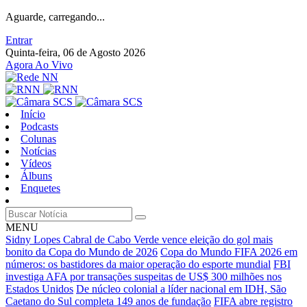
Aguarde, carregando...
Entrar
Quinta-feira, 06 de Agosto 2026
Agora Ao Vivo
Início
Podcasts
Colunas
Notícias
Vídeos
Álbuns
Enquetes
MENU
Sidny Lopes Cabral de Cabo Verde vence eleição do gol mais
bonito da Copa do Mundo de 2026
Copa do Mundo FIFA 2026 em
números: os bastidores da maior operação do esporte mundial
FBI
investiga AFA por transações suspeitas de US$ 300 milhões nos
Estados Unidos
De núcleo colonial a líder nacional em IDH, São
Caetano do Sul completa 149 anos de fundação
FIFA abre registro