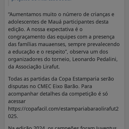
“Aumentamos muito o número de crianças e
adolescentes de Mauá participantes desta
edição. A nossa expectativa é o
congraçamento das equipes com a presença
das famílias mauaenses, sempre prevalecendo
a educação e o respeito”, observa um dos
organizadores do torneio, Leonardo Pedalini,
da Associação Lirafut.
Todas as partidas da Copa Estamparia serão
disputas no CMEC Eixo Barão. Para
acompanhar detalhes da competição é só
acessar
https://copafacil.com/estampariabaraolirafut2
025.
Na edição 2024, os campeões foram Juventus
(Sub-11 e Sub-15) e o Vila Nova (Sub-13). Já em