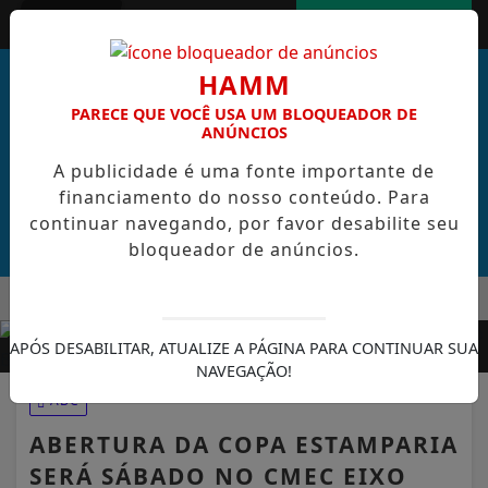
Entrar
AGORA AO VIVO
HAMM
PARECE QUE VOCÊ USA UM BLOQUEADOR DE
ANÚNCIOS
A publicidade é uma fonte importante de
financiamento do nosso conteúdo. Para
continuar navegando, por favor desabilite seu
bloqueador de anúncios.
MENU
AL DE CABO VERDE VENCE ELEIÇÃO DO GOL MAIS BONITO DA 
EM ALTA
APÓS DESABILITAR, ATUALIZE A PÁGINA PARA CONTINUAR SUA
ABC
NAVEGAÇÃO!
ABERTURA DA COPA ESTAMPARIA
SERÁ SÁBADO NO CMEC EIXO
BARÃO