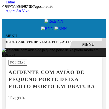
Entrar
Aguarde, carregando...
Sexta-feira, 07 de Agosto 2026
Agora Ao Vivo
MENU
RAL DE CABO VERDE VENCE ELEIÇÃO DO GOL MAIS BONITO DA 
MENU
EM ALTA
POLICIAL
ACIDENTE COM AVIÃO DE
PEQUENO PORTE DEIXA
PILOTO MORTO EM UBATUBA
Tragédia