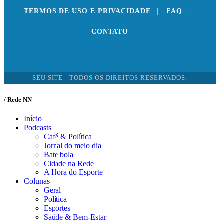
TERMOS DE USO E PRIVACIDADE
|
FAQ
|
CONTATO
SEU SITE - TODOS OS DIREITOS RESERVADOS.
/ Rede NN
Início
Podcasts
Café & Política
Jornal do meio dia
Bate bola
Cidade na Rede
A Hora do Esporte
Colunas
Geral
Política
Esportes
Saúde & Bem-Estar