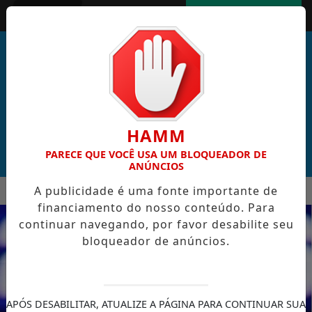
Entrar
AGORA AO VIVO
HAMM
PARECE QUE VOCÊ USA UM BLOQUEADOR DE
ANÚNCIOS
MENU
A publicidade é uma fonte importante de
AL DE CABO VERDE VENCE ELEIÇÃO DO GOL MAIS BONITO DA
financiamento do nosso conteúdo. Para
EM ALTA
continuar navegando, por favor desabilite seu
bloqueador de anúncios.
APÓS DESABILITAR, ATUALIZE A PÁGINA PARA CONTINUAR SUA