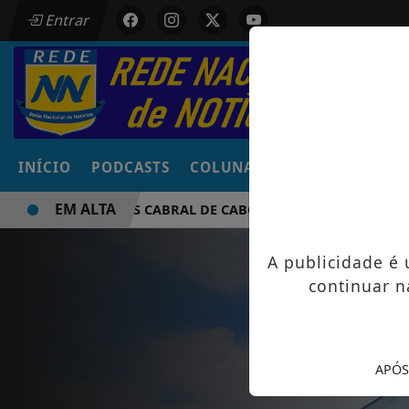
Entrar
INÍCIO
PODCASTS
COLUNAS
NOTÍCIAS
VÍD
EM ALTA
SIDNY LOPES CABRAL DE CABO VERDE VENCE ELEIÇÃO DO G
A publicidade é
continuar n
APÓS