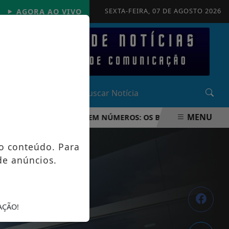
SEXTA-FEIRA, 07 DE AGOSTO 2026
AGORA AO VIVO
MENU
UNDO FIFA 2026 EM NÚMEROS: OS BASTIDORES DA MAIOR O
o conteúdo. Para
de anúncios.
AÇÃO!