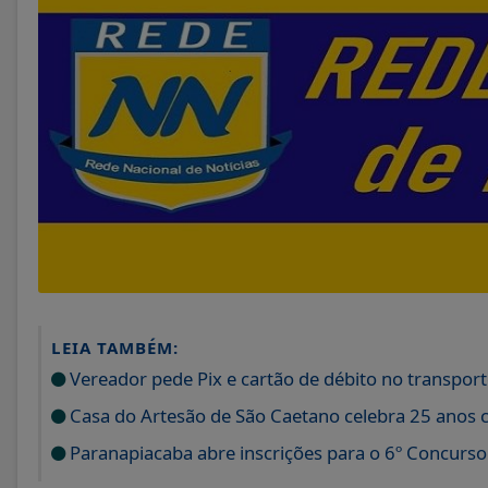
LEIA TAMBÉM:
Vereador pede Pix e cartão de débito no transport
Casa do Artesão de São Caetano celebra 25 anos 
Paranapiacaba abre inscrições para o 6º Concurs