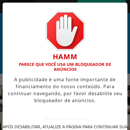
Entrar
AGORA AO VIVO
HAMM
PARECE QUE VOCÊ USA UM BLOQUEADOR DE
ANÚNCIOS
MENU
A publicidade é uma fonte importante de
L DE CABO VERDE VENCE ELEIÇÃO DO GOL MAIS BONITO DA 
financiamento do nosso conteúdo. Para
EM ALTA
continuar navegando, por favor desabilite seu
bloqueador de anúncios.
APÓS DESABILITAR, ATUALIZE A PÁGINA PARA CONTINUAR SUA