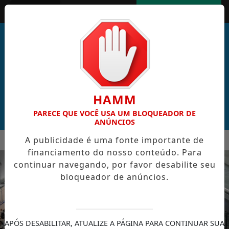
Entrar
AGORA AO VIVO
HAMM
PARECE QUE VOCÊ USA UM BLOQUEADOR DE
ANÚNCIOS
MENU
A publicidade é uma fonte importante de
L DE CABO VERDE VENCE ELEIÇÃO DO GOL MAIS BONITO DA C
financiamento do nosso conteúdo. Para
EM ALTA
continuar navegando, por favor desabilite seu
bloqueador de anúncios.
APÓS DESABILITAR, ATUALIZE A PÁGINA PARA CONTINUAR SUA