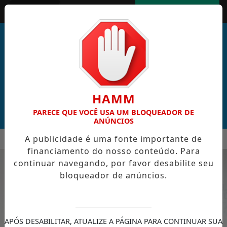
Entrar
AGORA AO VIVO
HAMM
PARECE QUE VOCÊ USA UM BLOQUEADOR DE
ANÚNCIOS
MENU
A publicidade é uma fonte importante de
L DE CABO VERDE VENCE ELEIÇÃO DO GOL MAIS BONITO DA 
financiamento do nosso conteúdo. Para
EM ALTA
continuar navegando, por favor desabilite seu
bloqueador de anúncios.
APÓS DESABILITAR, ATUALIZE A PÁGINA PARA CONTINUAR SUA