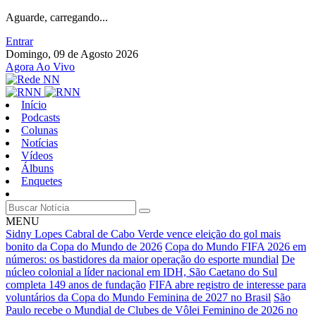
Aguarde, carregando...
Entrar
Domingo, 09 de Agosto 2026
Agora Ao Vivo
Início
Podcasts
Colunas
Notícias
Vídeos
Álbuns
Enquetes
MENU
Sidny Lopes Cabral de Cabo Verde vence eleição do gol mais
bonito da Copa do Mundo de 2026
Copa do Mundo FIFA 2026 em
números: os bastidores da maior operação do esporte mundial
De
núcleo colonial a líder nacional em IDH, São Caetano do Sul
completa 149 anos de fundação
FIFA abre registro de interesse para
voluntários da Copa do Mundo Feminina de 2027 no Brasil
São
Paulo recebe o Mundial de Clubes de Vôlei Feminino de 2026 no