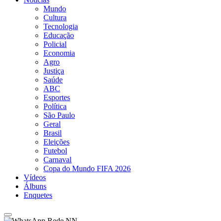
Mundo
Cultura
Tecnologia
Educação
Policial
Economia
Agro
Justiça
Saúde
ABC
Esportes
Política
São Paulo
Geral
Brasil
Eleições
Futebol
Carnaval
Copa do Mundo FIFA 2026
Vídeos
Álbuns
Enquetes
Rede NN