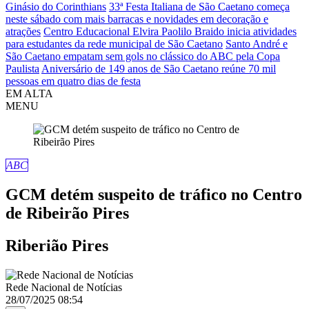
Ginásio do Corinthians
33ª Festa Italiana de São Caetano começa
neste sábado com mais barracas e novidades em decoração e
atrações
Centro Educacional Elvira Paolilo Braido inicia atividades
para estudantes da rede municipal de São Caetano
Santo André e
São Caetano empatam sem gols no clássico do ABC pela Copa
Paulista
Aniversário de 149 anos de São Caetano reúne 70 mil
pessoas em quatro dias de festa
EM ALTA
MENU
ABC
GCM detém suspeito de tráfico no Centro
de Ribeirão Pires
Riberião Pires
Rede Nacional de Notícias
28/07/2025 08:54