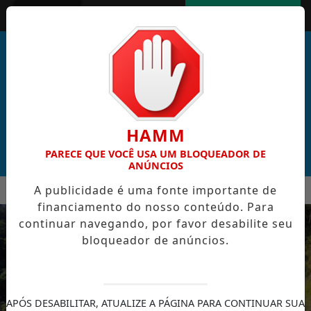
Entrar
AGORA AO VIVO
HAMM
PARECE QUE VOCÊ USA UM BLOQUEADOR DE
ANÚNCIOS
MENU
A publicidade é uma fonte importante de
AL DE CABO VERDE VENCE ELEIÇÃO DO GOL MAIS BONITO DA 
financiamento do nosso conteúdo. Para
EM ALTA
continuar navegando, por favor desabilite seu
bloqueador de anúncios.
APÓS DESABILITAR, ATUALIZE A PÁGINA PARA CONTINUAR SUA