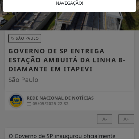
NAVEGAÇÃO!
SÃO PAULO
GOVERNO DE SP ENTREGA
ESTAÇÃO AMBUITÁ DA LINHA 8-
DIAMANTE EM ITAPEVI
São Paulo
REDE NACIONAL DE NOTÍCIAS
05/05/2025 22:32
A-
A+
O Governo de SP inaugurou oficialmente