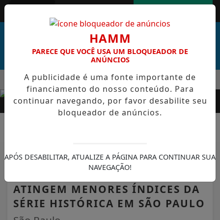
Entrar
AGORA AO VIVO
HAMM
PARECE QUE VOCÊ USA UM BLOQUEADOR DE
ANÚNCIOS
A publicidade é uma fonte importante de
MENU
RAL DE CABO VERDE VENCE ELEIÇÃO DO GOL MAIS BONITO DA
financiamento do nosso conteúdo. Para
EM ALTA
continuar navegando, por favor desabilite seu
bloqueador de anúncios.
POLICIAL
APÓS DESABILITAR, ATUALIZE A PÁGINA PARA CONTINUAR SUA
NAVEGAÇÃO!
HOMICÍDIOS E LATROCÍNIOS
ATINGEM MENORES ÍNDICES DA
SÉRIE HISTÓRICA EM SÃO PAULO
São Paulo