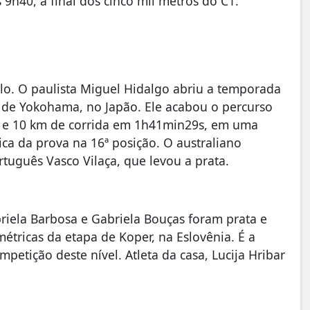
 9h40, a final dos cinco mil metros do C1.
tlo. O paulista Miguel Hidalgo abriu a temporada
 de Yokohama, no Japão. Ele acabou o percurso
mo e 10 km de corrida em 1h41min29s, em uma
ica da prova na 16ª posição. O australiano
tuguês Vasco Vilaça, que levou a prata.
briela Barbosa e Gabriela Bouças foram prata e
métricas da etapa de Koper, na Eslovênia. É a
tição deste nível. Atleta da casa, Lucija Hribar