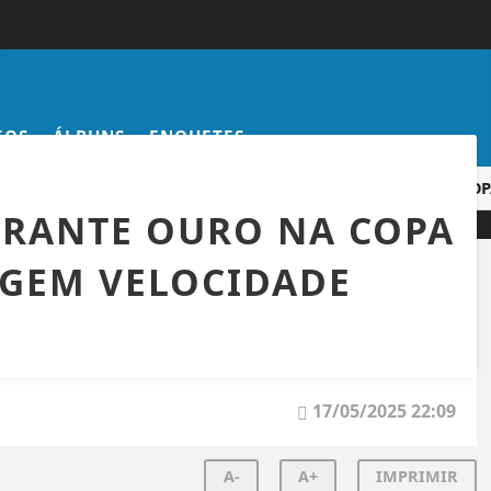
EOS
ÁLBUNS
ENQUETES
O GOL MAIS BONITO DA COPA DO MUNDO DE 2026
COPA D
ARANTE OURO NA COPA
GEM VELOCIDADE
17/05/2025 22:09
A-
A+
IMPRIMIR