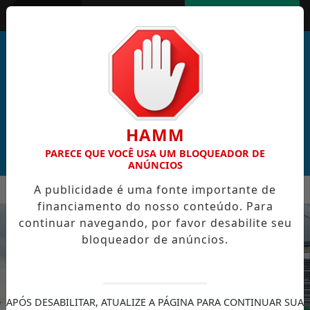
Entrar
AGORA AO VIVO
HAMM
PARECE QUE VOCÊ USA UM BLOQUEADOR DE
ANÚNCIOS
MENU
A publicidade é uma fonte importante de
AL DE CABO VERDE VENCE ELEIÇÃO DO GOL MAIS BONITO DA 
financiamento do nosso conteúdo. Para
EM ALTA
continuar navegando, por favor desabilite seu
bloqueador de anúncios.
APÓS DESABILITAR, ATUALIZE A PÁGINA PARA CONTINUAR SUA