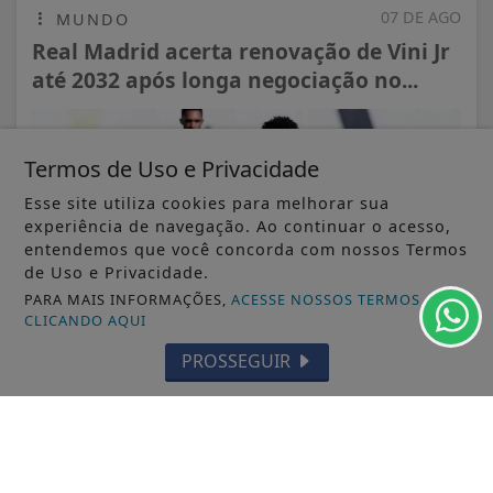
07 DE AGO
MUNDO
Real Madrid acerta renovação de Vini Jr
até 2032 após longa negociação no...
Termos de Uso e Privacidade
Esse site utiliza cookies para melhorar sua
experiência de navegação. Ao continuar o acesso,
entendemos que você concorda com nossos Termos
de Uso e Privacidade.
PARA MAIS INFORMAÇÕES,
ACESSE NOSSOS TERMOS
CLICANDO AQUI
PROSSEGUIR
VISUALIZAR