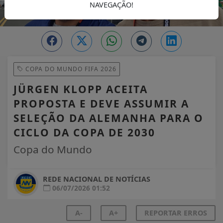
NAVEGAÇÃO!
COPA DO MUNDO FIFA 2026
JÜRGEN KLOPP ACEITA
PROPOSTA E DEVE ASSUMIR A
SELEÇÃO DA ALEMANHA PARA O
CICLO DA COPA DE 2030
Copa do Mundo
REDE NACIONAL DE NOTÍCIAS
06/07/2026 01:52
A-
A+
REPORTAR ERROS