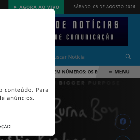
SÁBADO, 08 DE AGOSTO 2026
AGORA AO VIVO
MENU
MUNDO FIFA 2026 EM NÚMEROS: OS BASTIDORES DA MAIOR 
o conteúdo. Para
de anúncios.
AÇÃO!