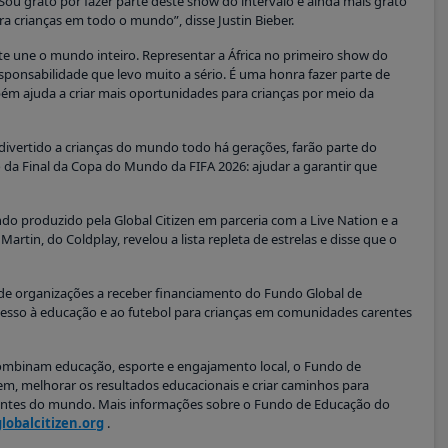
 grato por fazer parte deste show do intervalo e ainda mais grato
ra crianças em todo o mundo”, disse Justin Bieber.
une o mundo inteiro. Representar a África no primeiro show do
sponsabilidade que levo muito a sério. É uma honra fazer parte de
ém ajuda a criar mais oportunidades para crianças por meio da
ivertido a crianças do mundo todo há gerações, farão parte do
o da Final da Copa do Mundo da FIFA 2026: ajudar a garantir que
do produzido pela Global Citizen em parceria com a Live Nation e a
tin, do Coldplay, revelou a lista repleta de estrelas e disse que o
de organizações a receber financiamento do Fundo Global de
sso à educação e ao futebol para crianças em comunidades carentes
mbinam educação, esporte e engajamento local, o Fundo de
em, melhorar os resultados educacionais e criar caminhos para
entes do mundo. Mais informações sobre o Fundo de Educação do
globalcitizen.org
.