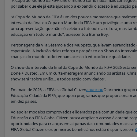
“A Copa do Mundo da FIFA une o mundo como nada mais consegue. Sou
por saber que ele já está ajudando a expandir o acesso à educação pa
“A Copa do Mundo da FIFA é um dos poucos momentos que realmente 
intervalo da final da Copa do Mundo da FIFA é um privilégio e uma re
uma apresentação que não só celebra o futebol e a cultura, mas tamb
educação em todo o mundo”, acrescentou Burna Boy.
Personagens da Vila Sésamo e dos Muppets, que levam aprendizado d
espetáculo. A inclusão deles reforça o propósito do Show do Interval
crianças do mundo todo tenham acesso à educação de qualidade.
O show do intervalo da final da Copa do Mundo da FIFA 2026 está sen
Done + Dusted. Em um curta-metragem anunciando os artistas, Chris Mar
show será "sobre união... e todos estão convidados".
Em maio de 2026, a FIFA e a Global Citizen
anunciou
O primeiro grupo 
Educação Cidadã da FIFA, que apoia programas que proporcionam ace
em dez países.
Ao apoiar modelos comprovados e liderados pela comunidade que co
Educação do FIFA Global Citizen busca ampliar o acesso à aprendizag
oportunidades para crianças em algumas das comunidades mais car
FIFA Global Citizen e os primeiros beneficiários estão disponíveis em