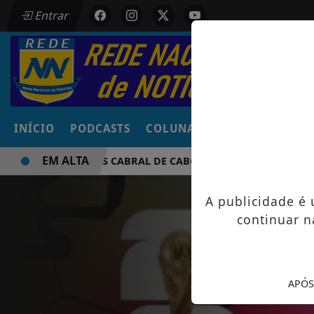
Entrar
INÍCIO
PODCASTS
COLUNAS
NOTÍCIAS
VÍD
EM ALTA
SIDNY LOPES CABRAL DE CABO VERDE VENCE ELEIÇÃO DO 
A publicidade é
continuar n
APÓS