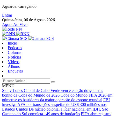
Aguarde, carregando...
Entrar
Quinta-feira, 06 de Agosto 2026
Agora Ao Vivo
Início
Podcasts
Colunas
Notícias
Vídeos
Álbuns
Enquetes
MENU
Sidny Lopes Cabral de Cabo Verde vence eleição do gol mais
bonito da Copa do Mundo de 2026
Copa do Mundo FIFA 2026 em
números: os bastidores da maior operação do esporte mundial
FBI
investiga AFA por transações suspeitas de US$ 300 milhões nos
Estados Unidos
De núcleo colonial a líder nacional em IDH, São
Caetano do Sul completa 149 anos de fundação
FIFA abre registro