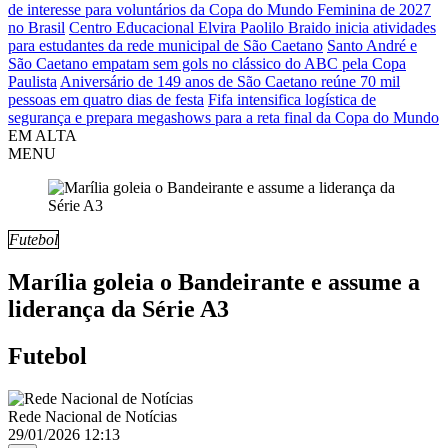
de interesse para voluntários da Copa do Mundo Feminina de 2027
no Brasil
Centro Educacional Elvira Paolilo Braido inicia atividades
para estudantes da rede municipal de São Caetano
Santo André e
São Caetano empatam sem gols no clássico do ABC pela Copa
Paulista
Aniversário de 149 anos de São Caetano reúne 70 mil
pessoas em quatro dias de festa
Fifa intensifica logística de
segurança e prepara megashows para a reta final da Copa do Mundo
EM ALTA
MENU
Futebol
Marília goleia o Bandeirante e assume a
liderança da Série A3
Futebol
Rede Nacional de Notícias
29/01/2026 12:13