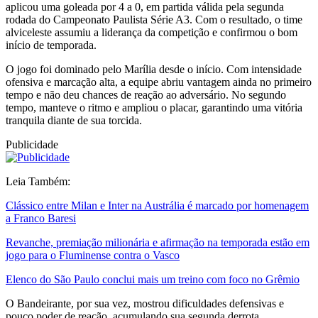
aplicou uma goleada por 4 a 0, em partida válida pela segunda
rodada do Campeonato Paulista Série A3. Com o resultado, o time
alviceleste assumiu a liderança da competição e confirmou o bom
início de temporada.
O jogo foi dominado pelo Marília desde o início. Com intensidade
ofensiva e marcação alta, a equipe abriu vantagem ainda no primeiro
tempo e não deu chances de reação ao adversário. No segundo
tempo, manteve o ritmo e ampliou o placar, garantindo uma vitória
tranquila diante de sua torcida.
Publicidade
Leia Também:
Clássico entre Milan e Inter na Austrália é marcado por homenagem
a Franco Baresi
Revanche, premiação milionária e afirmação na temporada estão em
jogo para o Fluminense contra o Vasco
Elenco do São Paulo conclui mais um treino com foco no Grêmio
O Bandeirante, por sua vez, mostrou dificuldades defensivas e
pouco poder de reação, acumulando sua segunda derrota