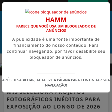
Entrar
AGORA AO VIVO
HAMM
PARECE QUE VOCÊ USA UM BLOQUEADOR DE
ANÚNCIOS
A publicidade é uma fonte importante de
financiamento do nosso conteúdo. Para
continuar navegando, por favor desabilite seu
bloqueador de anúncios.
MENU
RAL DE CABO VERDE VENCE ELEIÇÃO DO GOL MAIS BONITO D
EM ALTA
APÓS DESABILITAR, ATUALIZE A PÁGINA PARA CONTINUAR SUA
CULTURA
NAVEGAÇÃO!
MIS SELECIONA PROJETOS
FOTOGRÁFICOS INÉDITOS PARA
EXPOSIÇÃO AO LONGO DE 2026