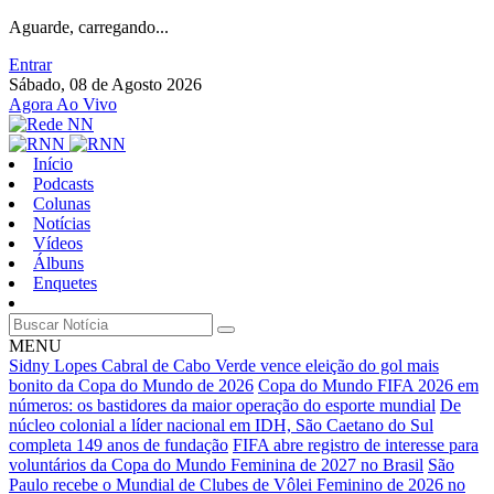
Aguarde, carregando...
Entrar
Sábado, 08 de Agosto 2026
Agora Ao Vivo
Início
Podcasts
Colunas
Notícias
Vídeos
Álbuns
Enquetes
MENU
Sidny Lopes Cabral de Cabo Verde vence eleição do gol mais
bonito da Copa do Mundo de 2026
Copa do Mundo FIFA 2026 em
números: os bastidores da maior operação do esporte mundial
De
núcleo colonial a líder nacional em IDH, São Caetano do Sul
completa 149 anos de fundação
FIFA abre registro de interesse para
voluntários da Copa do Mundo Feminina de 2027 no Brasil
São
Paulo recebe o Mundial de Clubes de Vôlei Feminino de 2026 no