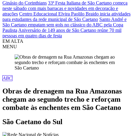
Ginásio do Corinthians
33ª Festa Italiana de São Caetano começa
neste sábado com mais barracas e novidades em decoração e
atrações
Centro Educacional Elvira Paolilo Braido inicia atividades
para estudantes da rede municipal de São Caetano
Santo André e
São Caetano empatam sem gols no clássico do ABC pela Copa
Paulista
Aniversário de 149 anos de São Caetano reúne 70 mil
pessoas em quatro dias de festa
EM ALTA
MENU
ABC
Obras de drenagem na Rua Amazonas
chegam ao segundo trecho e reforçam
combate às enchentes em São Caetano
São Caetano do Sul