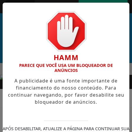
Entrar
AGORA AO VIVO
HAMM
PARECE QUE VOCÊ USA UM BLOQUEADOR DE
MENU
RAL DE CABO VERDE VENCE ELEIÇÃO DO GOL MAIS BONITO DA
ANÚNCIOS
EM ALTA
A publicidade é uma fonte importante de
financiamento do nosso conteúdo. Para
continuar navegando, por favor desabilite seu
bloqueador de anúncios.
FUTEBOL
PALMEIRAS EXERCE OPÇÃO DE
APÓS DESABILITAR, ATUALIZE A PÁGINA PARA CONTINUAR SUA