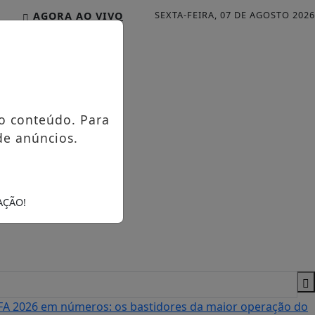
SEXTA-FEIRA, 07 DE AGOSTO 2026
AGORA AO VIVO
o conteúdo. Para
de anúncios.
AÇÃO!
A 2026 em números: os bastidores da maior operação do