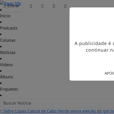
Entrar
Início
Podcasts
Colunas
A publicidade é
continuar n
Notícias
Vídeos
APÓS
Álbuns
Enquetes
Sidny Lopes Cabral de Cabo Verde vence eleição do gol 