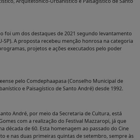
ístico, Arquitetônico-Urbanístico e Paisagístico de Santo
co foi um dos destaques de 2021 segundo levantamento
U-SP). A proposta recebeu menção honrosa na categoria
 programas, projetos e ações executados pelo poder
reense pelo Comdephaapasa (Conselho Municipal de
banístico e Paisagístico de Santo André) desde 1992.
anto André, por meio da Secretaria de Cultura, está
Gomes com a realização do Festival Mazzaropi, já que
 na década de 60. Esta homenagem ao passado do Cine
sto e nas duas primeiras quintas de setembro, sempre às