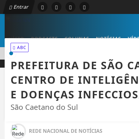
Entrar
INÍCIO
PODCASTS
COLUNAS
NOTÍCIAS
VÍD
ABC
EM ALTA
SIDNY LOPES CABRAL DE CABO VERDE VENCE ELEIÇÃO DO
PREFEITURA DE SÃO 
CENTRO DE INTELIGÊ
E DOENÇAS INFECCIO
São Caetano do Sul
REDE NACIONAL DE NOTÍCIAS