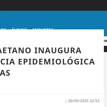
EOS
ÁLBUNS
ENQUETES
 GOL MAIS BONITO DA COPA DO MUNDO DE 2026
COPA DO 
CAETANO INAUGURA
NCIA EPIDEMIOLÓGICA
SAS
20/05/2025 22:53