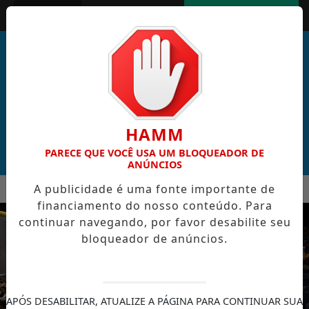
Entrar
AGORA AO VIVO
HAMM
PARECE QUE VOCÊ USA UM BLOQUEADOR DE
ANÚNCIOS
MENU
A publicidade é uma fonte importante de
AL DE CABO VERDE VENCE ELEIÇÃO DO GOL MAIS BONITO DA 
financiamento do nosso conteúdo. Para
EM ALTA
continuar navegando, por favor desabilite seu
bloqueador de anúncios.
APÓS DESABILITAR, ATUALIZE A PÁGINA PARA CONTINUAR SUA