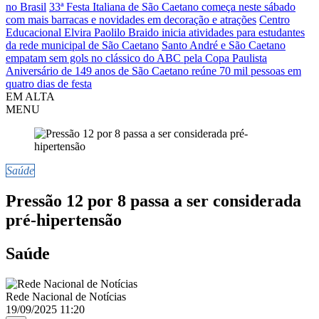
no Brasil
33ª Festa Italiana de São Caetano começa neste sábado
com mais barracas e novidades em decoração e atrações
Centro
Educacional Elvira Paolilo Braido inicia atividades para estudantes
da rede municipal de São Caetano
Santo André e São Caetano
empatam sem gols no clássico do ABC pela Copa Paulista
Aniversário de 149 anos de São Caetano reúne 70 mil pessoas em
quatro dias de festa
EM ALTA
MENU
Saúde
Pressão 12 por 8 passa a ser considerada
pré-hipertensão
Saúde
Rede Nacional de Notícias
19/09/2025 11:20