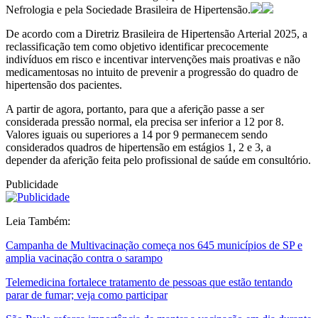
Nefrologia e pela Sociedade Brasileira de Hipertensão.
De acordo com a Diretriz Brasileira de Hipertensão Arterial 2025, a
reclassificação tem como objetivo identificar precocemente
indivíduos em risco e incentivar intervenções mais proativas e não
medicamentosas no intuito de prevenir a progressão do quadro de
hipertensão dos pacientes.
A partir de agora, portanto, para que a aferição passe a ser
considerada pressão normal, ela precisa ser inferior a 12 por 8.
Valores iguais ou superiores a 14 por 9 permanecem sendo
considerados quadros de hipertensão em estágios 1, 2 e 3, a
depender da aferição feita pelo profissional de saúde em consultório.
Publicidade
Leia Também:
Campanha de Multivacinação começa nos 645 municípios de SP e
amplia vacinação contra o sarampo
Telemedicina fortalece tratamento de pessoas que estão tentando
parar de fumar; veja como participar