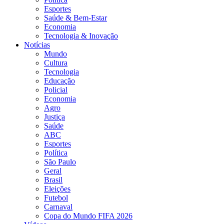
Esportes
Saúde & Bem-Estar
Economia
Tecnologia & Inovação
Notícias
Mundo
Cultura
Tecnologia
Educação
Policial
Economia
Agro
Justiça
Saúde
ABC
Esportes
Política
São Paulo
Geral
Brasil
Eleições
Futebol
Carnaval
Copa do Mundo FIFA 2026