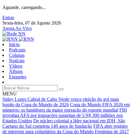
Aguarde, carregando...
Entrar
Sexta-feira, 07 de Agosto 2026
Agora Ao Vivo
Início
Podcasts
Colunas
Notícias
Vídeos
Álbuns
Enquetes
MENU
Sidny Lopes Cabral de Cabo Verde vence eleição do gol mais
bonito da Copa do Mundo de 2026
Copa do Mundo FIFA 2026 em
números: os bastidores da maior operação do esporte mundial
FBI
investiga AFA por transações suspeitas de US$ 300 milhões nos
Estados Unidos
De núcleo colonial a líder nacional em IDH, São
Caetano do Sul completa 149 anos de fundação
FIFA abre registro
de interesse para voluntários da Copa do Mundo Feminina de 2027