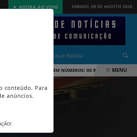
SÁBADO, 08 DE AGOSTO 2026
AGORA AO VIVO
MENU
UNDO FIFA 2026 EM NÚMEROS: OS BASTIDORES DA MAIOR O
o conteúdo. Para
de anúncios.
AÇÃO!