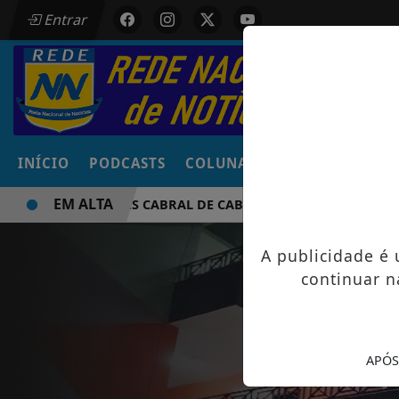
Entrar
INÍCIO
PODCASTS
COLUNAS
NOTÍCIAS
VÍD
EM ALTA
SIDNY LOPES CABRAL DE CABO VERDE VENCE ELEIÇÃO DO G
A publicidade é
continuar n
APÓS