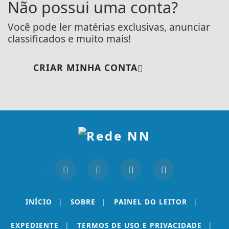
Não possui uma conta?
Você pode ler matérias exclusivas, anunciar
classificados e muito mais!
CRIAR MINHA CONTA
Termos de Uso e Privacidade
INÍCIO
|
SOBRE
|
PAINEL DO LEITOR
|
Esse site utiliza cookies para melhorar sua
EXPEDIENTE
|
TERMOS DE USO E PRIVACIDADE
|
experiência de navegação. Ao continuar o acesso,