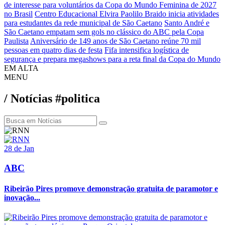
de interesse para voluntários da Copa do Mundo Feminina de 2027
no Brasil
Centro Educacional Elvira Paolilo Braido inicia atividades
para estudantes da rede municipal de São Caetano
Santo André e
São Caetano empatam sem gols no clássico do ABC pela Copa
Paulista
Aniversário de 149 anos de São Caetano reúne 70 mil
pessoas em quatro dias de festa
Fifa intensifica logística de
segurança e prepara megashows para a reta final da Copa do Mundo
EM ALTA
MENU
/ Notícias #politica
28 de Jan
ABC
Ribeirão Pires promove demonstração gratuita de paramotor e
inovação...