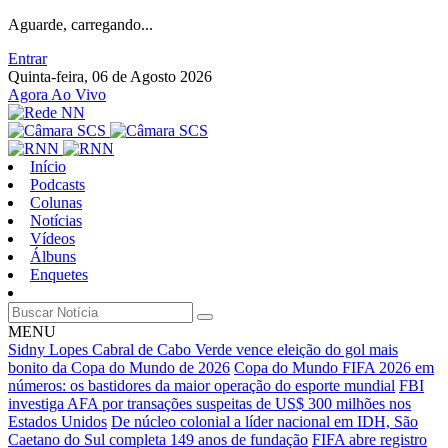
Aguarde, carregando...
Entrar
Quinta-feira, 06 de Agosto 2026
Agora Ao Vivo
Início
Podcasts
Colunas
Notícias
Vídeos
Álbuns
Enquetes
MENU
Sidny Lopes Cabral de Cabo Verde vence eleição do gol mais
bonito da Copa do Mundo de 2026
Copa do Mundo FIFA 2026 em
números: os bastidores da maior operação do esporte mundial
FBI
investiga AFA por transações suspeitas de US$ 300 milhões nos
Estados Unidos
De núcleo colonial a líder nacional em IDH, São
Caetano do Sul completa 149 anos de fundação
FIFA abre registro