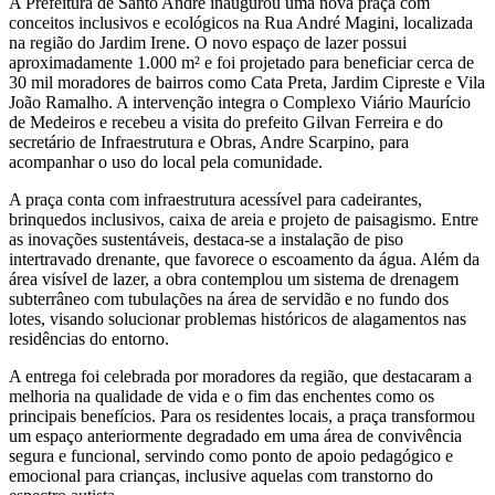
A Prefeitura de Santo André inaugurou uma nova praça com
conceitos inclusivos e ecológicos na Rua André Magini, localizada
na região do Jardim Irene. O novo espaço de lazer possui
aproximadamente 1.000 m² e foi projetado para beneficiar cerca de
30 mil moradores de bairros como Cata Preta, Jardim Cipreste e Vila
João Ramalho. A intervenção integra o Complexo Viário Maurício
de Medeiros e recebeu a visita do prefeito Gilvan Ferreira e do
secretário de Infraestrutura e Obras, Andre Scarpino, para
acompanhar o uso do local pela comunidade.
A praça conta com infraestrutura acessível para cadeirantes,
brinquedos inclusivos, caixa de areia e projeto de paisagismo. Entre
as inovações sustentáveis, destaca-se a instalação de piso
intertravado drenante, que favorece o escoamento da água. Além da
área visível de lazer, a obra contemplou um sistema de drenagem
subterrâneo com tubulações na área de servidão e no fundo dos
lotes, visando solucionar problemas históricos de alagamentos nas
residências do entorno.
A entrega foi celebrada por moradores da região, que destacaram a
melhoria na qualidade de vida e o fim das enchentes como os
principais benefícios. Para os residentes locais, a praça transformou
um espaço anteriormente degradado em uma área de convivência
segura e funcional, servindo como ponto de apoio pedagógico e
emocional para crianças, inclusive aquelas com transtorno do