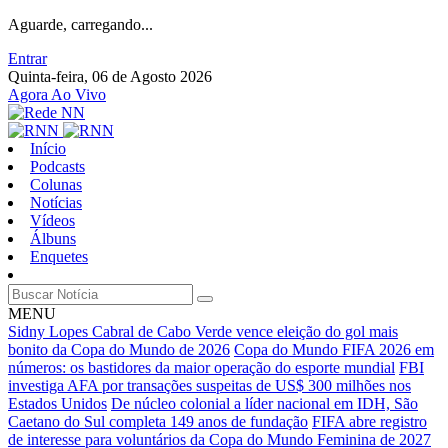
Aguarde, carregando...
Entrar
Quinta-feira, 06 de Agosto 2026
Agora Ao Vivo
Início
Podcasts
Colunas
Notícias
Vídeos
Álbuns
Enquetes
MENU
Sidny Lopes Cabral de Cabo Verde vence eleição do gol mais
bonito da Copa do Mundo de 2026
Copa do Mundo FIFA 2026 em
números: os bastidores da maior operação do esporte mundial
FBI
investiga AFA por transações suspeitas de US$ 300 milhões nos
Estados Unidos
De núcleo colonial a líder nacional em IDH, São
Caetano do Sul completa 149 anos de fundação
FIFA abre registro
de interesse para voluntários da Copa do Mundo Feminina de 2027