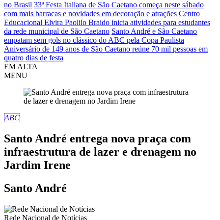
no Brasil
33ª Festa Italiana de São Caetano começa neste sábado
com mais barracas e novidades em decoração e atrações
Centro
Educacional Elvira Paolilo Braido inicia atividades para estudantes
da rede municipal de São Caetano
Santo André e São Caetano
empatam sem gols no clássico do ABC pela Copa Paulista
Aniversário de 149 anos de São Caetano reúne 70 mil pessoas em
quatro dias de festa
EM ALTA
MENU
ABC
Santo André entrega nova praça com
infraestrutura de lazer e drenagem no
Jardim Irene
Santo André
Rede Nacional de Notícias