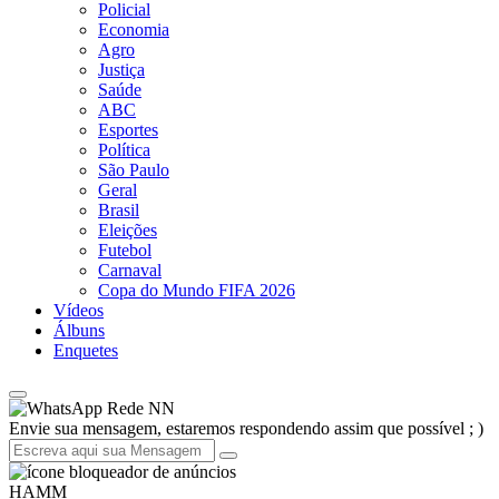
Policial
Economia
Agro
Justiça
Saúde
ABC
Esportes
Política
São Paulo
Geral
Brasil
Eleições
Futebol
Carnaval
Copa do Mundo FIFA 2026
Vídeos
Álbuns
Enquetes
Rede NN
Envie sua mensagem, estaremos respondendo assim que possível ; )
HAMM