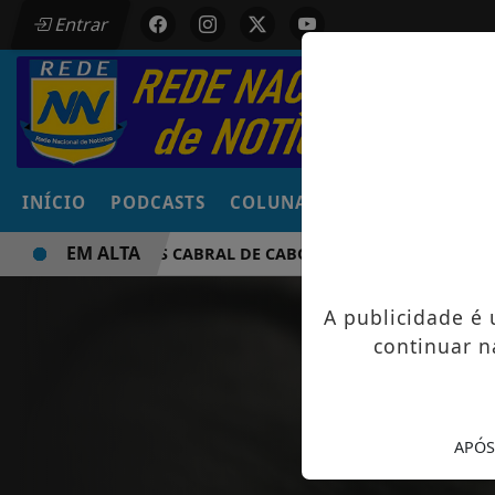
Entrar
INÍCIO
PODCASTS
COLUNAS
NOTÍCIAS
VÍD
EM ALTA
SIDNY LOPES CABRAL DE CABO VERDE VENCE ELEIÇÃO DO G
A publicidade é
continuar n
APÓS