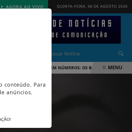
QUINTA-FEIRA, 06 DE AGOSTO 2026
AGORA AO VIVO
MENU
UNDO FIFA 2026 EM NÚMEROS: OS BASTIDORES DA MAIOR 
o conteúdo. Para
de anúncios.
AÇÃO!