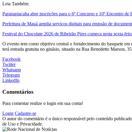
Leia Também:
Paranapiacaba abre inscrições para o 6º Concurso e 10º Encontro de
Prefeitura de Mauá amplia serviços digitais para emissão de documen
Festival do Chocolate 2026 de Ribeirão Pires começa nesta sexta-feir
O evento tem como objetivo central o fortalecimento do basquete em ca
terá entrada gratuita no ginásio, situado na Rua Benedetto Marson, 35
Facebook
Twitter
Whatsapp
Telegram
LinkedIn
Comentários
Para comentar realize o login em sua conta!
Login
Cadastre-se
O autor do comentário é o único responsável pelo conteúdo publicado, 
de Uso e Privacidade.