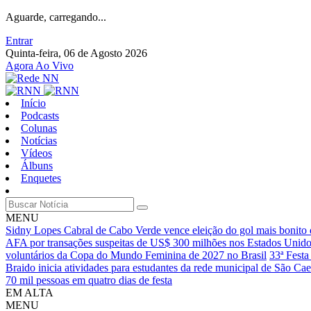
Aguarde, carregando...
Entrar
Quinta-feira, 06 de Agosto 2026
Agora Ao Vivo
Início
Podcasts
Colunas
Notícias
Vídeos
Álbuns
Enquetes
MENU
Sidny Lopes Cabral de Cabo Verde vence eleição do gol mais bonit
AFA por transações suspeitas de US$ 300 milhões nos Estados Unid
voluntários da Copa do Mundo Feminina de 2027 no Brasil
33ª Festa
Braido inicia atividades para estudantes da rede municipal de São Ca
70 mil pessoas em quatro dias de festa
EM ALTA
MENU