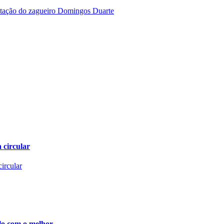
 circular
o com o melhor...