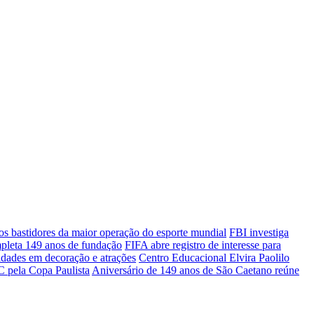
 bastidores da maior operação do esporte mundial
FBI investiga
mpleta 149 anos de fundação
FIFA abre registro de interesse para
idades em decoração e atrações
Centro Educacional Elvira Paolilo
 pela Copa Paulista
Aniversário de 149 anos de São Caetano reúne