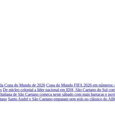
o da Copa do Mundo de 2026
Copa do Mundo FIFA 2026 em números: os
os
De núcleo colonial a líder nacional em IDH, São Caetano do Sul co
 Italiana de São Caetano começa neste sábado com mais barracas e nov
etano
Santo André e São Caetano empatam sem gols no clássico do ABC