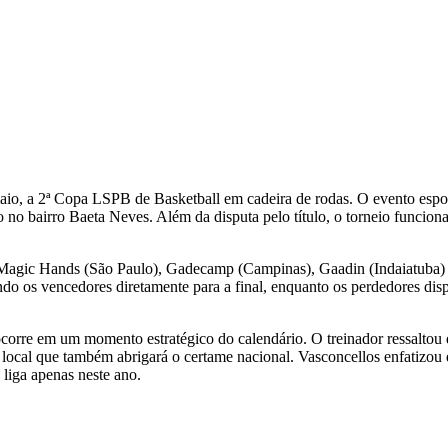
, a 2ª Copa LSPB de Basketball em cadeira de rodas. O evento esportiv
 no bairro Baeta Neves. Além da disputa pelo título, o torneio funcio
 Magic Hands (São Paulo), Gadecamp (Campinas), Gaadin (Indaiatuba) 
vando os vencedores diretamente para a final, enquanto os perdedores di
ocorre em um momento estratégico do calendário. O treinador ressaltou
 local que também abrigará o certame nacional. Vasconcellos enfatizou 
liga apenas neste ano.