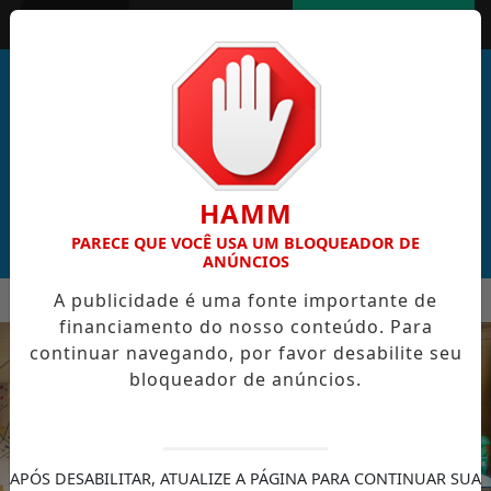
Entrar
AGORA AO VIVO
HAMM
PARECE QUE VOCÊ USA UM BLOQUEADOR DE
ANÚNCIOS
MENU
A publicidade é uma fonte importante de
AL DE CABO VERDE VENCE ELEIÇÃO DO GOL MAIS BONITO DA
financiamento do nosso conteúdo. Para
EM ALTA
continuar navegando, por favor desabilite seu
bloqueador de anúncios.
APÓS DESABILITAR, ATUALIZE A PÁGINA PARA CONTINUAR SUA