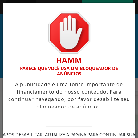
Entrar
AGORA AO VIVO
HAMM
PARECE QUE VOCÊ USA UM BLOQUEADOR DE
ANÚNCIOS
MENU
AL DE CABO VERDE VENCE ELEIÇÃO DO GOL MAIS BONITO DA 
A publicidade é uma fonte importante de
financiamento do nosso conteúdo. Para
EM ALTA
continuar navegando, por favor desabilite seu
bloqueador de anúncios.
APÓS DESABILITAR, ATUALIZE A PÁGINA PARA CONTINUAR SUA