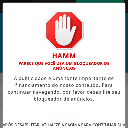
Entrar
AGORA AO VIVO
HAMM
PARECE QUE VOCÊ USA UM BLOQUEADOR DE
ANÚNCIOS
MENU
A publicidade é uma fonte importante de
 CABRAL DE CABO VERDE VENCE ELEIÇÃO DO GOL MAIS BONIT
financiamento do nosso conteúdo. Para
EM ALTA
continuar navegando, por favor desabilite seu
/ NOTÍCIAS CULTURA
bloqueador de anúncios.
APÓS DESABILITAR, ATUALIZE A PÁGINA PARA CONTINUAR SUA